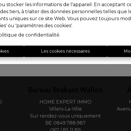
u stocker les informations de l'appareil. En acceptant c
à des tiers, à traiter des données personnelles telles qu
iants uniques sur ce site Web. Vous pouvez toujours modi
ies' ou 'paramètres des cookies'.
olitique de confidentialité
.
okies
Les cookies nécessaires
Mod
Bureau Brabant Wallon
A
O
HOME EXPERT IMMO
Villers-La-Ville
Avenu
Sur rendez-vous uniquement
BE 0849.788.987
067 / 85 11 89