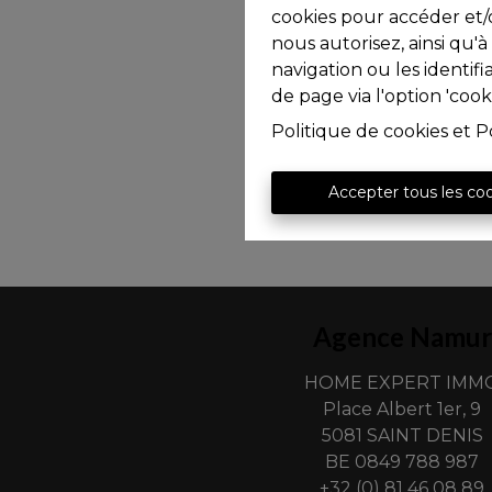
cookies pour accéder et/o
nous autorisez, ainsi qu'
navigation ou les identif
de page via l'option 'cook
Politique de cookies
et
P
Accepter tous les co
Agence Namur
HOME EXPERT IMM
Place Albert 1er, 9
5081 SAINT DENIS
BE 0849 788 987
+32 (0) 81 46 08 89