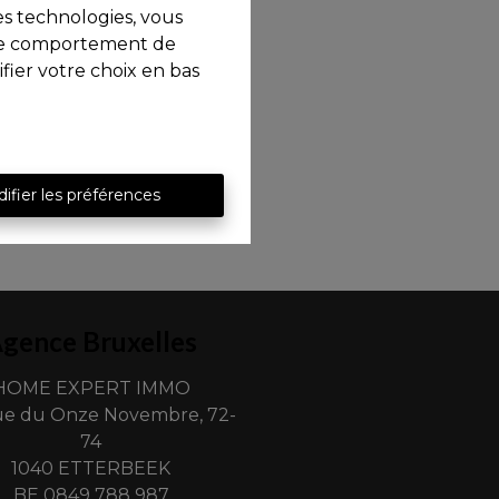
es technologies, vous
e le comportement de
fier votre choix en bas
ifier les préférences
gence Bruxelles
HOME EXPERT IMMO
e du Onze Novembre, 72-
74
1040 ETTERBEEK
BE 0849 788 987