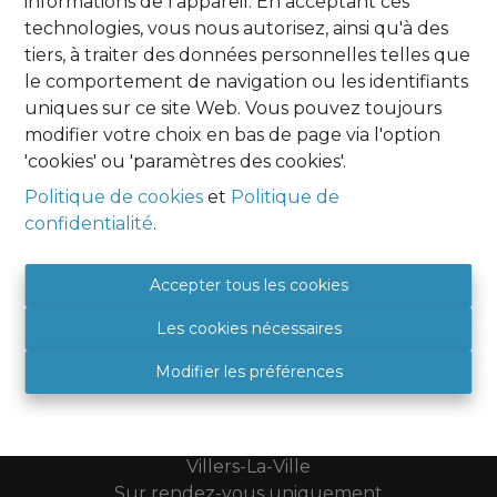
informations de l'appareil. En acceptant ces
technologies, vous nous autorisez, ainsi qu'à des
tiers, à traiter des données personnelles telles que
le comportement de navigation ou les identifiants
uniques sur ce site Web. Vous pouvez toujours
modifier votre choix en bas de page via l'option
'cookies' ou 'paramètres des cookies'.
Agence Namur
Politique de cookies
et
Politique de
HOME EXPERT IMMO
confidentialité
.
Place Albert 1er, 9
5081 SAINT DENIS
Accepter tous les cookies
BE 0849 788 987
+32 (0) 81 46 08 89
Les cookies nécessaires
5081@hexpertimmo.be
Modifier les préférences
Bureau Brabant Wallon
HOME EXPERT IMMO
Villers-La-Ville
Sur rendez-vous uniquement