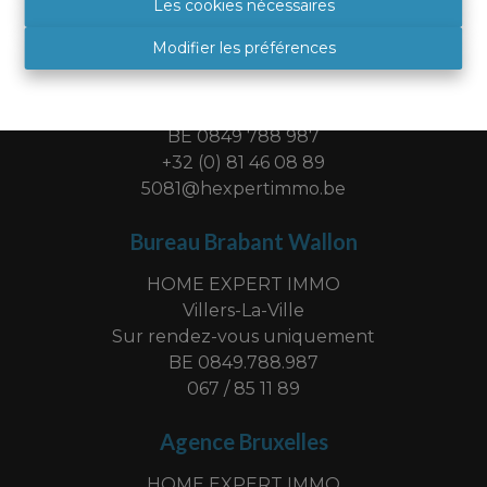
Les cookies nécessaires
Agence Namur
Modifier les préférences
HOME EXPERT IMMO
Place Albert 1er, 9
5081 SAINT DENIS
BE 0849 788 987
+32 (0) 81 46 08 89
5081@hexpertimmo.be
Bureau Brabant Wallon
HOME EXPERT IMMO
Villers-La-Ville
Sur rendez-vous uniquement
BE 0849.788.987
067 / 85 11 89
Agence Bruxelles
HOME EXPERT IMMO