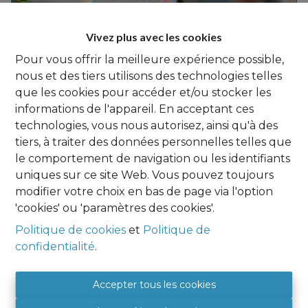
Vivez plus avec les cookies
Pour vous offrir la meilleure expérience possible,
nous et des tiers utilisons des technologies telles
que les cookies pour accéder et/ou stocker les
informations de l'appareil. En acceptant ces
technologies, vous nous autorisez, ainsi qu'à des
tiers, à traiter des données personnelles telles que
170
 m²
le comportement de navigation ou les identifiants
ÉGHEZÉE
uniques sur ce site Web. Vous pouvez toujours
Maison 3 chambres, PEB C, électricité conforme,
modifier votre choix en bas de page via l'option
terrasse
'cookies' ou 'paramètres des cookies'.
€ 390.000
Politique de cookies
et
Politique de
confidentialité
.
Accepter tous les cookies