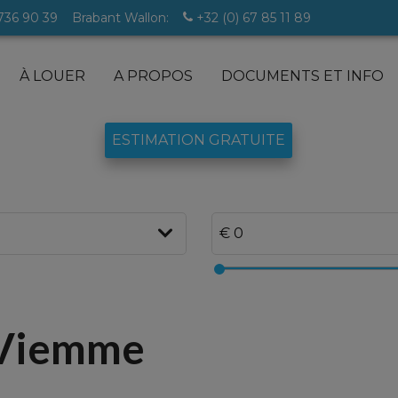
 736 90 39
Brabant Wallon:
+32 (0) 67 85 11 89
À LOUER
A PROPOS
DOCUMENTS ET INFO
ESTIMATION GRATUITE
lles
à Viemme