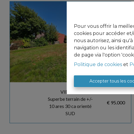
Pour vous offrir la meille
cookies pour accéder et/o
nous autorisez, ainsi qu'
navigation ou les identif
de page via l'option 'cook
Politique de cookies
et
P
Accepter tous les co
VIEMME
Superbe terrain de +/-
€ 95.000
10 ares 30 ca orienté
SUD