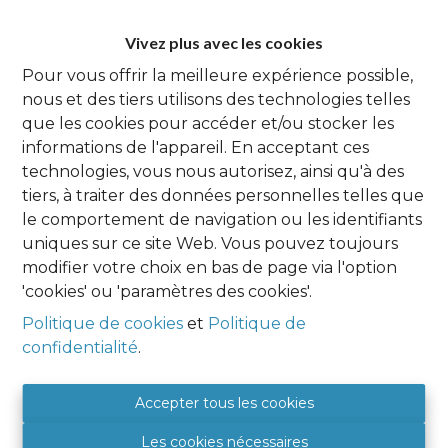
de vous présenter ce terrain à bâtir
idéalement situé dans un quartier calme de
Vivez plus avec les cookies
Temploux. D'une superficie totale de 22 a
Pour vous offrir la meilleure expérience possible,
24 ca exposé plein SUD, il offre de
nous et des tiers utilisons des technologies telles
nombreuse possibilité d'aménagement.
que les cookies pour accéder et/ou stocker les
D'une largeur de +/- 40m sur +/- 53m de
informations de l'appareil. En acceptant ces
profondeur. Idéalement situé, avec accès
technologies, vous nous autorisez, ainsi qu'à des
aisé vers les grands axes routiers, des
tiers, à traiter des données personnelles telles que
commerces, transports en commun et
le comportement de navigation ou les identifiants
écoles. Ce terrain à bâtir représente une
uniques sur ce site Web. Vous pouvez toujours
excellente opportunité d'investissement
modifier votre choix en bas de page via l'option
pour ceux qui cherchent à construire une
'cookies' ou 'paramètres des cookies'.
maison sur mesure dans un environnement
serein. Prix:189.000 euros (sous réserve de
Politique de cookies
et
Politique de
l'acception du propriétaire). Ne manquez
confidentialité
.
pas cette occasion rare d'acquérir ce terrain
exceptionnel dans un secteur recherché.
Accepter tous les cookies
Pour plus d'information:
info@hexpertimmo.be - 081.46.08.89
Les cookies nécessaires