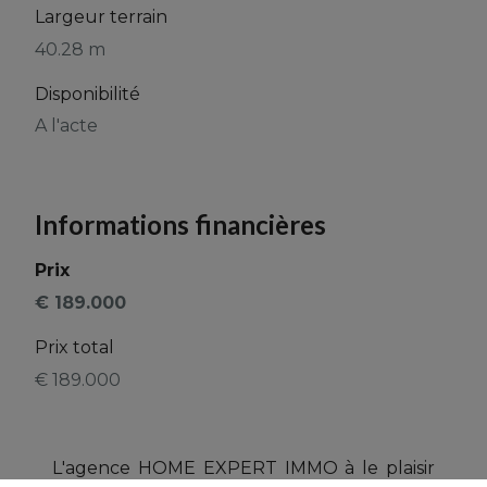
Largeur terrain
40.28 m
Disponibilité
A l'acte
Informations financières
Prix
€ 189.000
Prix total
€ 189.000
L'agence HOME EXPERT IMMO à le plaisir