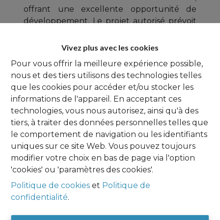
offrant une excellente opportunité de
développement. Le projet autorisé prévoit
la construction d’une surface commerciale
de ± 120 m², complétée par un grenier de ±
Vivez plus avec les cookies
45 m², idéal pour du stockage ou un
Pour vous offrir la meilleure expérience possible,
aménagement complémentaire. Une dalle
nous et des tiers utilisons des technologies telles
est déjà coulée, permettant un gain de
que les cookies pour accéder et/ou stocker les
temps et une réduction des coûts pour le
informations de l'appareil. En acceptant ces
futur acquéreur. Le bien bénéficie d’une
technologies, vous nous autorisez, ainsi qu'à des
localisation stratégique, avec une facilité de
tiers, à traiter des données personnelles telles que
stationnement à proximité, un atout
le comportement de navigation ou les identifiants
majeur pour une activité commerciale. À
uniques sur ce site Web. Vous pouvez toujours
noter également que le terrain n’est pas
modifier votre choix en bas de page via l'option
situé en zone inondable, garantissant
'cookies' ou 'paramètres des cookies'.
sécurité et sérénité pour votre projet. Les
Politique de cookies
et
Politique de
plans et le permis sont disponibles sur
confidentialité
.
demande. Une belle opportunité pour un
investisseur ou un entrepreneur