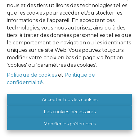
nous et des tiers utilisons des technologies telles
Oups, cette page n'existe plus
que les cookies pour accéder et/ou stocker les
informations de l'appareil. En acceptant ces
technologies, vous nous autorisez, ainsi qu'à des
tiers, à traiter des données personnelles telles que
le comportement de navigation ou les identifiants
uniques sur ce site Web. Vous pouvez toujours
À Vendre
À Louer
modifier votre choix en bas de page via l'option
'cookies' ou 'paramètres des cookies'.
Politique de cookies
et
Politique de
confidentialité
.
Agence Namur
HOME EXPERT IMMO
Accepter tous les cookies
Place Albert 1er, 9
Les cookies nécessaires
5081 SAINT DENIS
BE 0849 788 987
Modifier les préférences
+32 (0) 81 46 08 89
5081@hexpertimmo.be