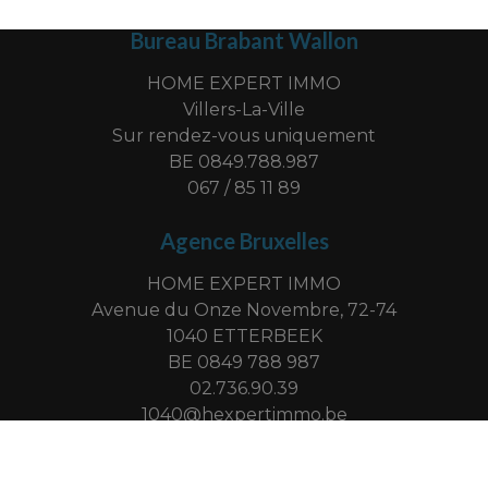
Bureau Brabant Wallon
HOME EXPERT IMMO
Villers-La-Ville
Sur rendez-vous uniquement
BE 0849.788.987
067 / 85 11 89
Agence Bruxelles
HOME EXPERT IMMO
Avenue du Onze Novembre, 72-74
1040 ETTERBEEK
BE 0849 788 987
02.736.90.39
1040@hexpertimmo.be
-
© omnicasa software solutions
privacy