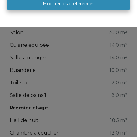
Modifier les préférences
Hall d'entrée
10.5 m²
Bureau
35.0 m²
Salon
20.0 m²
Cuisine équipée
14.0 m²
Salle à manger
14.0 m²
Buanderie
10.0 m²
Toilette 1
2.0 m²
Salle de bains 1
8.0 m²
Premier étage
Hall de nuit
18.5 m²
Chambre à coucher 1
12.0 m²