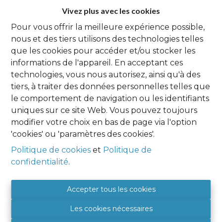
État du bien
Vivez plus avec les cookies
Emménageable
Pour vous offrir la meilleure expérience possible,
nous et des tiers utilisons des technologies telles
Orientation façade arrière
que les cookies pour accéder et/ou stocker les
Sud-est
informations de l'appareil. En acceptant ces
technologies, vous nous autorisez, ainsi qu'à des
Toit
tiers, à traiter des données personnelles telles que
Non communiqué
le comportement de navigation ou les identifiants
uniques sur ce site Web. Vous pouvez toujours
Condition Toit
modifier votre choix en bas de page via l'option
Besoin de rénovation
'cookies' ou 'paramètres des cookies'.
Politique de cookies
et
Politique de
confidentialité
.
Composition
Accepter tous les cookies
Rez-de-chaussée
Les cookies nécessaires
Hall d'entrée
4.0 m²