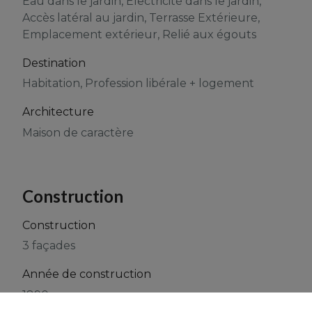
Eau dans le jardin, Electricité dans le jardin,
Accès latéral au jardin, Terrasse Extérieure,
Emplacement extérieur, Relié aux égouts
Destination
Habitation, Profession libérale + logement
Architecture
Maison de caractère
Construction
Construction
3 façades
Année de construction
1890