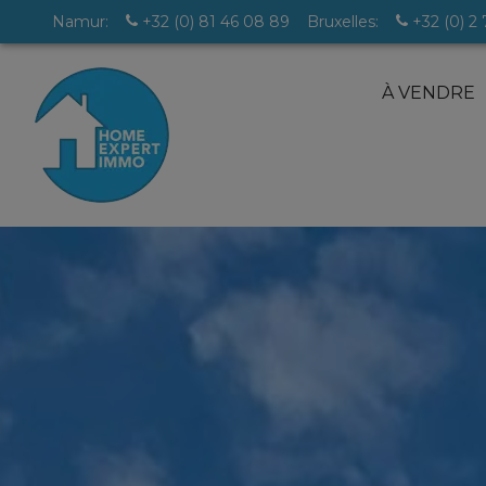
Namur:
+32 (0) 81 46 08 89
Bruxelles:
+32 (0) 2
À VENDRE
Brabant
+32
Wallon:
(0) 67
Namur
Bruxe
85 11
89