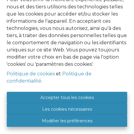
et proche des commerces, crèches, école
nous et des tiers utilisons des technologies telles
maternelle et primaire. Exposition arrière
que les cookies pour accéder et/ou stocker les
sud-est. Idéal pour les amoureux de la
informations de l'appareil. En acceptant ces
nature et du calme. Le terrain est
technologies, vous nous autorisez, ainsi qu'à des
facilement accessible. Cette parcelle vous
tiers, à traiter des données personnelles telles que
garantit un endroit de rêve pour votre
le comportement de navigation ou les identifiants
résidence principale ou secondaire ! Les
uniques sur ce site Web. Vous pouvez toujours
plans de géomètre font office de référence
modifier votre choix en bas de page via l'option
en ce qui concerne les délimitations de la
'cookies' ou 'paramètres des cookies'.
parcelle et non les traits sur les photos -
Politique de cookies
et
Politique de
Pour plus d'informations : 0475.392.444 -
confidentialité
.
xok@hexpertimmo.be
Accepter tous les cookies
Les cookies nécessaires
Énergie
Modifier les préférences
Certificat électrique