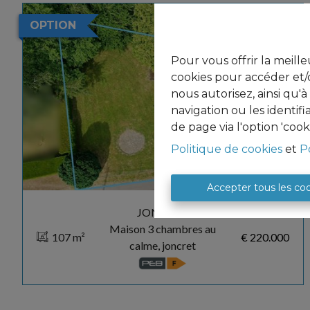
OPTION
Pour vous offrir la meille
cookies pour accéder et/o
nous autorisez, ainsi qu'
navigation ou les identif
de page via l'option 'cook
Politique de cookies
et
P
Accepter tous les co
JONCRET
Maison 3 chambres au
107
 m²
€ 220.000
calme, joncret