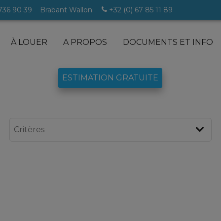
 736 90 39
Brabant Wallon:
+32 (0) 67 85 11 89
À LOUER
A PROPOS
DOCUMENTS ET INFO
ESTIMATION GRATUITE
lles