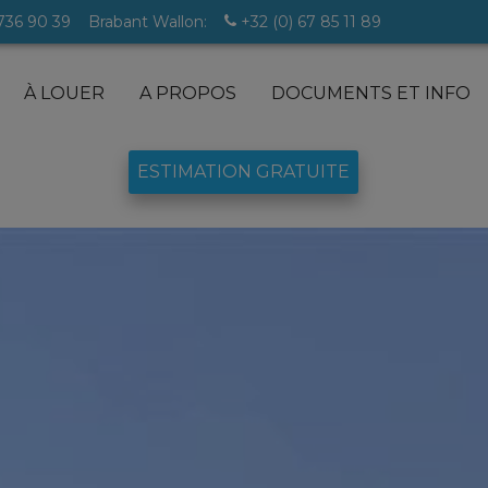
 736 90 39
Brabant Wallon:
+32 (0) 67 85 11 89
À LOUER
A PROPOS
DOCUMENTS ET INFO
ESTIMATION GRATUITE
lles