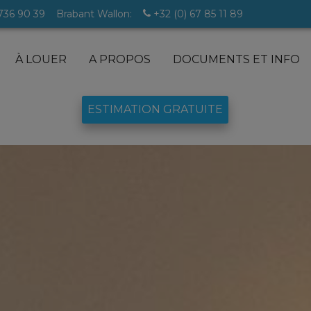
 736 90 39
Brabant Wallon:
+32 (0) 67 85 11 89
À LOUER
A PROPOS
DOCUMENTS ET INFO
ESTIMATION GRATUITE
lles