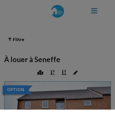
Filtre
À louer à Seneffe
OPTION