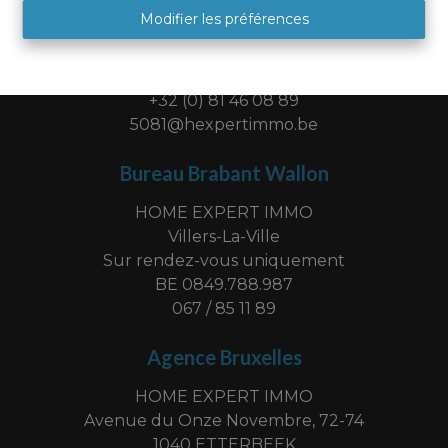
HOME EXPERT IMMO
Modifier les préférences
Place Albert 1er, 9
5081 SAINT DENIS
BE 0849 788 987
+32 (0) 81 46 08 89
5081@hexpertimmo.be
Bureau Brabant Wallon
HOME EXPERT IMMO
Villers-La-Ville
Sur rendez-vous uniquement
BE 0849.788.987
067 / 85 11 89
Agence Bruxelles
HOME EXPERT IMMO
Avenue du Onze Novembre, 72-74
1040 ETTERBEEK