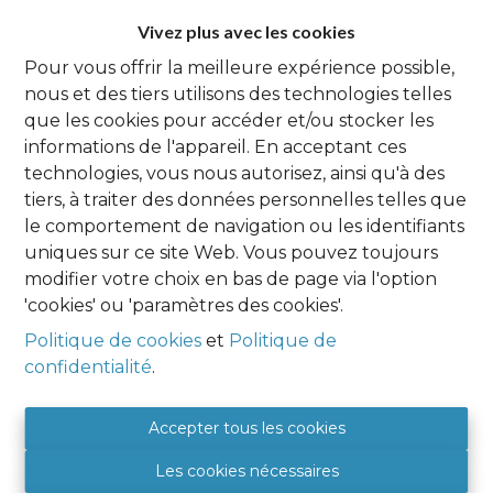
Vivez plus avec les cookies
Pour vous offrir la meilleure expérience possible,
nous et des tiers utilisons des technologies telles
que les cookies pour accéder et/ou stocker les
informations de l'appareil. En acceptant ces
technologies, vous nous autorisez, ainsi qu'à des
232
 m²
tiers, à traiter des données personnelles telles que
SENEFFE
le comportement de navigation ou les identifiants
Maison 4ch
uniques sur ce site Web. Vous pouvez toujours
modifier votre choix en bas de page via l'option
'cookies' ou 'paramètres des cookies'.
€ 1.650
Politique de cookies
et
Politique de
confidentialité
.
Accepter tous les cookies
Agence Namur
Les cookies nécessaires