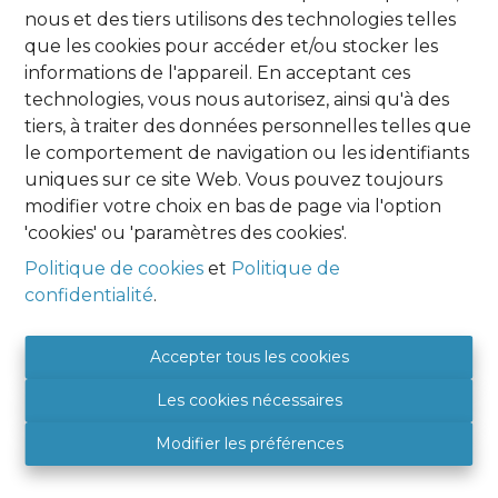
nous et des tiers utilisons des technologies telles
Oups, cette page n'existe plus
que les cookies pour accéder et/ou stocker les
informations de l'appareil. En acceptant ces
technologies, vous nous autorisez, ainsi qu'à des
tiers, à traiter des données personnelles telles que
le comportement de navigation ou les identifiants
uniques sur ce site Web. Vous pouvez toujours
À Vendre
À Louer
modifier votre choix en bas de page via l'option
'cookies' ou 'paramètres des cookies'.
Politique de cookies
et
Politique de
confidentialité
.
Agence Namur
HOME EXPERT IMMO
Accepter tous les cookies
Place Albert 1er, 9
Les cookies nécessaires
5081 SAINT DENIS
BE 0849 788 987
Modifier les préférences
+32 (0) 81 46 08 89
5081@hexpertimmo.be