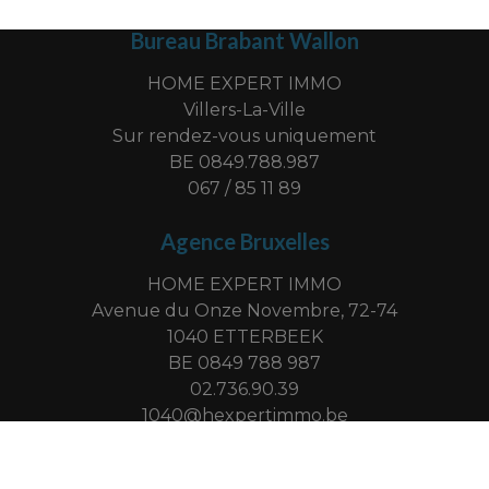
Bureau Brabant Wallon
HOME EXPERT IMMO
Villers-La-Ville
Sur rendez-vous uniquement
BE 0849.788.987
067 / 85 11 89
Agence Bruxelles
HOME EXPERT IMMO
Avenue du Onze Novembre, 72-74
1040 ETTERBEEK
BE 0849 788 987
02.736.90.39
1040@hexpertimmo.be
-
© omnicasa software solutions
privacy