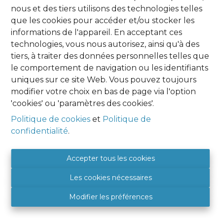
nous et des tiers utilisons des technologies telles
Oups, cette page n'existe plus
que les cookies pour accéder et/ou stocker les
informations de l'appareil. En acceptant ces
technologies, vous nous autorisez, ainsi qu'à des
tiers, à traiter des données personnelles telles que
le comportement de navigation ou les identifiants
uniques sur ce site Web. Vous pouvez toujours
À Vendre
À Louer
modifier votre choix en bas de page via l'option
'cookies' ou 'paramètres des cookies'.
Politique de cookies
et
Politique de
confidentialité
.
Agence Namur
HOME EXPERT IMMO
Accepter tous les cookies
Place Albert 1er, 9
Les cookies nécessaires
5081 SAINT DENIS
BE 0849 788 987
Modifier les préférences
+32 (0) 81 46 08 89
5081@hexpertimmo.be