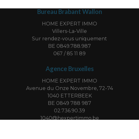
Bureau Brabant Wallon
HOME EXPERT IMMO
Villers-La-Ville
Sur rendez-vous uniquement
BE 0849.788.987
067 / 85 11 89
Agence Bruxelles
HOME EXPERT IMMO
Avenue du Onze Novembre, 72-74
1040 ETTERBEEK
BE 0849 788 987
02.736.90.39
1040@hexpertimmo.be
-
© omnicasa software solutions
privacy