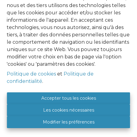
nous et des tiers utilisons des technologies telles
Oups, cette page n'existe plus
que les cookies pour accéder et/ou stocker les
informations de l'appareil. En acceptant ces
technologies, vous nous autorisez, ainsi qu'à des
tiers, à traiter des données personnelles telles que
le comportement de navigation ou les identifiants
uniques sur ce site Web. Vous pouvez toujours
À Vendre
À Louer
modifier votre choix en bas de page via l'option
'cookies' ou 'paramètres des cookies'.
Politique de cookies
et
Politique de
confidentialité
.
Agence Namur
HOME EXPERT IMMO
Accepter tous les cookies
Place Albert 1er, 9
Les cookies nécessaires
5081 SAINT DENIS
BE 0849 788 987
Modifier les préférences
+32 (0) 81 46 08 89
5081@hexpertimmo.be