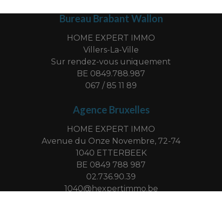
Bureau Brabant Wallon
HOME EXPERT IMMO
Villers-La-Ville
Sur rendez-vous uniquement
BE 0849.788.987
067 / 85 11 89
Agence Bruxelles
HOME EXPERT IMMO
Avenue du Onze Novembre, 72-74
1040 ETTERBEEK
BE 0849 788 987
02.736.90.39
1040@hexpertimmo.be
-
© omnicasa software solutions
privacy