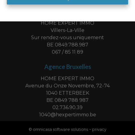
Bureau Brabant Wallon
HOME EXPERT IMMO
Villers-La-Ville
Sur rendez-vous uniquement
BE 0849.788.987
067 / 85 11 89
Agence Bruxelles
HOME EXPERT IMMO
Avenue du Onze Novembre, 72-74
1040 ETTERBEEK
BE 0849 788 987
02.736.90.39
1040@hexpertimmo.be
-
© omnicasa software solutions
privacy