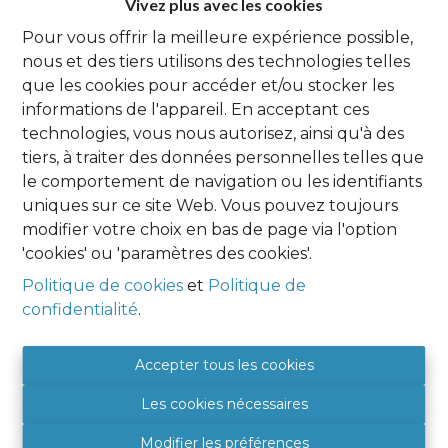
Vivez plus avec les cookies
Pour vous offrir la meilleure expérience possible,
Oups, cette page n'existe plus
nous et des tiers utilisons des technologies telles
que les cookies pour accéder et/ou stocker les
informations de l'appareil. En acceptant ces
technologies, vous nous autorisez, ainsi qu'à des
tiers, à traiter des données personnelles telles que
À Vendre
À Louer
le comportement de navigation ou les identifiants
uniques sur ce site Web. Vous pouvez toujours
modifier votre choix en bas de page via l'option
'cookies' ou 'paramètres des cookies'.
Agence Namur
Politique de cookies
et
Politique de
confidentialité
.
HOME EXPERT IMMO
Place Albert 1er, 9
5081 SAINT DENIS
Accepter tous les cookies
BE 0849 788 987
Les cookies nécessaires
+32 (0) 81 46 08 89
5081@hexpertimmo.be
Modifier les préférences