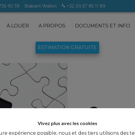
 736 90 39
Brabant Wallon:
+32 (0) 67 85 11 89
À LOUER
A PROPOS
DOCUMENTS ET INFO
ESTIMATION GRATUITE
lles
Oups, c
Vivez plus avec les cookies
ure expérience possible, nous et des tiers utilisons des t