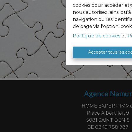
cookies pour accéder et/o
nous autorisez, ainsi qu'
navigation ou les identif
de page via l'option 'cook
Politique de cookies
et
P
Accepter tous les co
Agence Namur
HOME EXPERT IMM
Place Albert 1er, 9
5081 SAINT DENIS
BE 0849 788 987