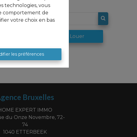
es technologies, vous
e le comportement de
fier votre choix en bas
re
À Louer
ifier les préférences
gence Bruxelles
HOME EXPERT IMMO
e du Onze Novembre, 72-
74
1040 ETTERBEEK