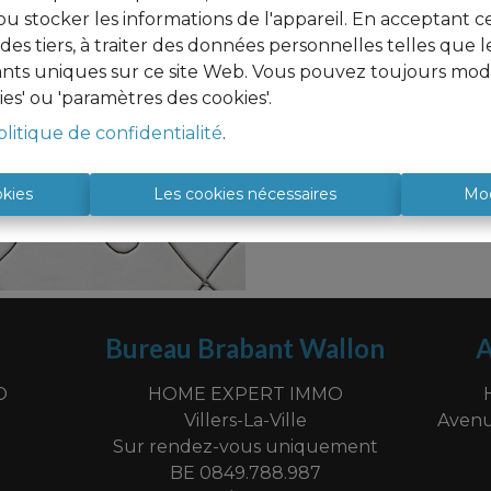
u stocker les informations de l'appareil. En acceptant c
à des tiers, à traiter des données personnelles telles qu
iants uniques sur ce site Web. Vous pouvez toujours modi
ies' ou 'paramètres des cookies'.
À Vend
olitique de confidentialité
.
okies
Les cookies nécessaires
Mod
Bureau Brabant Wallon
A
O
HOME EXPERT IMMO
Villers-La-Ville
Avenu
Sur rendez-vous uniquement
BE 0849.788.987