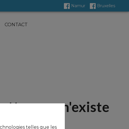
Namur
Bruxelles
CONTACT
ette page n'existe
plus
echnologies telles que les