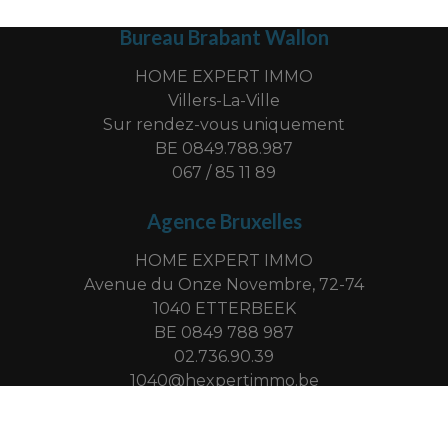
Bureau Brabant Wallon
HOME EXPERT IMMO
Villers-La-Ville
Sur rendez-vous uniquement
BE 0849.788.987
067 / 85 11 89
Agence Bruxelles
HOME EXPERT IMMO
Avenue du Onze Novembre, 72-74
1040 ETTERBEEK
BE 0849 788 987
02.736.90.39
1040@hexpertimmo.be
-
© omnicasa software solutions
privacy