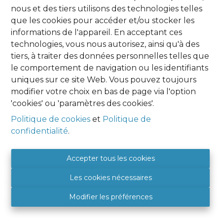
nous et des tiers utilisons des technologies telles
Oups, cette page n'existe plus
que les cookies pour accéder et/ou stocker les
informations de l'appareil. En acceptant ces
technologies, vous nous autorisez, ainsi qu'à des
tiers, à traiter des données personnelles telles que
le comportement de navigation ou les identifiants
uniques sur ce site Web. Vous pouvez toujours
À Vendre
À Louer
modifier votre choix en bas de page via l'option
'cookies' ou 'paramètres des cookies'.
Politique de cookies
et
Politique de
confidentialité
.
Agence Namur
HOME EXPERT IMMO
Accepter tous les cookies
Place Albert 1er, 9
Les cookies nécessaires
5081 SAINT DENIS
BE 0849 788 987
Modifier les préférences
+32 (0) 81 46 08 89
5081@hexpertimmo.be