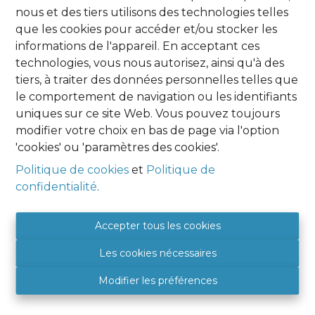
nous et des tiers utilisons des technologies telles
Oups, cette page n'existe plus
que les cookies pour accéder et/ou stocker les
informations de l'appareil. En acceptant ces
technologies, vous nous autorisez, ainsi qu'à des
tiers, à traiter des données personnelles telles que
le comportement de navigation ou les identifiants
uniques sur ce site Web. Vous pouvez toujours
À Vendre
À Louer
modifier votre choix en bas de page via l'option
'cookies' ou 'paramètres des cookies'.
Politique de cookies
et
Politique de
confidentialité
.
Agence Namur
HOME EXPERT IMMO
Accepter tous les cookies
Place Albert 1er, 9
Les cookies nécessaires
5081 SAINT DENIS
BE 0849 788 987
Modifier les préférences
+32 (0) 81 46 08 89
5081@hexpertimmo.be