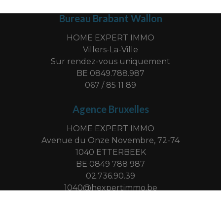
Bureau Brabant Wallon
HOME EXPERT IMMO
Villers-La-Ville
Sur rendez-vous uniquement
BE 0849.788.987
067 / 85 11 89
Agence Bruxelles
HOME EXPERT IMMO
Avenue du Onze Novembre, 72-74
1040 ETTERBEEK
BE 0849 788 987
02.736.90.39
1040@hexpertimmo.be
-
© omnicasa software solutions
privacy