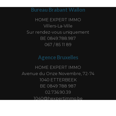
Bureau Brabant Wallon
HOME EXPERT IMMO
Villers-La-Ville
Sur rendez-vous uniquement
BE 0849.788.987
067 / 85 11 89
Agence Bruxelles
HOME EXPERT IMMO
Avenue du Onze Novembre, 72-74
1040 ETTERBEEK
BE 0849 788 987
02.736.90.39
1040@hexpertimmo.be
-
© omnicasa software solutions
privacy