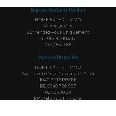
Bureau Brabant Wallon
HOME EXPERT IMMO
Villers-La-Ville
Sur rendez-vous uniquement
BE 0849.788.987
067 / 85 11 89
Agence Bruxelles
HOME EXPERT IMMO
Avenue du Onze Novembre, 72-74
1040 ETTERBEEK
BE 0849 788 987
02.736.90.39
1040@hexpertimmo.be
-
© omnicasa software solutions
privacy