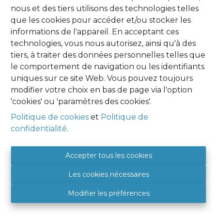
nous et des tiers utilisons des technologies telles
Oups, cette page n'existe plus
que les cookies pour accéder et/ou stocker les
informations de l'appareil. En acceptant ces
technologies, vous nous autorisez, ainsi qu'à des
tiers, à traiter des données personnelles telles que
le comportement de navigation ou les identifiants
uniques sur ce site Web. Vous pouvez toujours
À Vendre
À Louer
modifier votre choix en bas de page via l'option
'cookies' ou 'paramètres des cookies'.
Politique de cookies
et
Politique de
confidentialité
.
Agence Namur
HOME EXPERT IMMO
Accepter tous les cookies
Place Albert 1er, 9
Les cookies nécessaires
5081 SAINT DENIS
BE 0849 788 987
Modifier les préférences
+32 (0) 81 46 08 89
5081@hexpertimmo.be