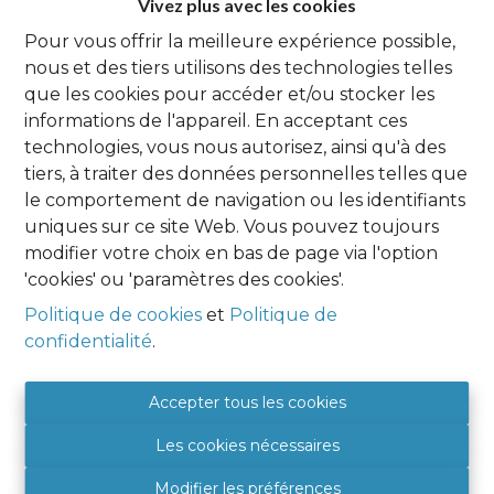
Vivez plus avec les cookies
Pour vous offrir la meilleure expérience possible,
Oups, cette page n'existe plus
nous et des tiers utilisons des technologies telles
que les cookies pour accéder et/ou stocker les
informations de l'appareil. En acceptant ces
technologies, vous nous autorisez, ainsi qu'à des
tiers, à traiter des données personnelles telles que
À Vendre
À Louer
le comportement de navigation ou les identifiants
uniques sur ce site Web. Vous pouvez toujours
modifier votre choix en bas de page via l'option
'cookies' ou 'paramètres des cookies'.
Agence Namur
Politique de cookies
et
Politique de
confidentialité
.
HOME EXPERT IMMO
Place Albert 1er, 9
5081 SAINT DENIS
Accepter tous les cookies
BE 0849 788 987
Les cookies nécessaires
+32 (0) 81 46 08 89
5081@hexpertimmo.be
Modifier les préférences