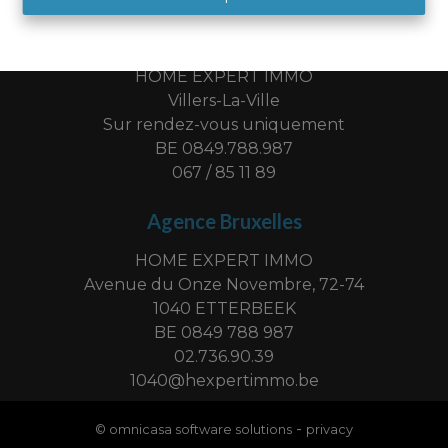
Bureau Brabant Wallon
HOME EXPERT IMMO
Villers-La-Ville
Sur rendez-vous uniquement
BE 0849.788.987
067 / 85 11 89
Agence Bruxelles
HOME EXPERT IMMO
Avenue du Onze Novembre, 72-74
1040 ETTERBEEK
BE 0849 788 987
02.736.90.39
1040@hexpertimmo.be
-
© omnicasa software solutions
privacy